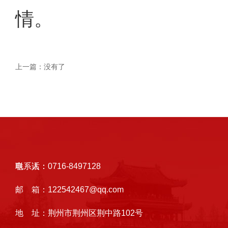
情。
上一篇：
没有了
联系人：
电 话：
0716-8497128
邮 箱：
122542467@qq.com
地 址：
荆州市荆州区荆中路102号