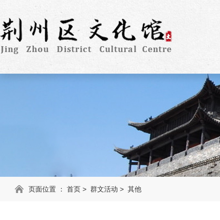
页面位置 ：
首页
>
群文活动
>
其他