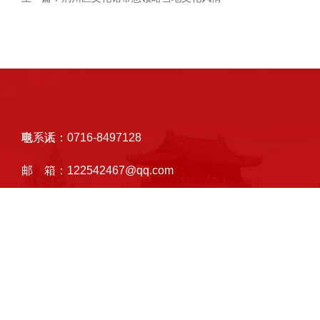
联系人：
电 话：
0716-8497128
邮 箱：
122542467@qq.com
地 址：
荆州市荆州区荆中路102号
备案号：鄂ICP备07005524号